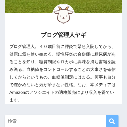
ブログ管理人ヤギ
ブログ管理人。４０歳目前に膵炎で緊急入院してから、
健康に気を使い始める。慢性膵炎の合併症に糖尿病があ
ることを知り、糖質制限やロカボに興味を持ち書籍を読
み漁る。血糖値をコントロールすることの大事さを確信
してからというもの、血糖値測定にはまる。何事も自分
で確かめないと気が済まない性格。なお、本メディアは
Amazonのアソシエイトの適格販売により収入を得てい
ます。