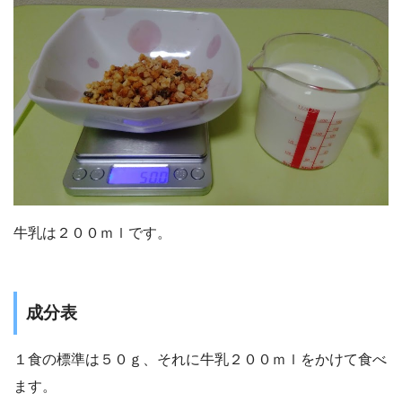
牛乳は２００ｍｌです。
成分表
１食の標準は５０ｇ、それに牛乳２００ｍｌをかけて食べ
ます。